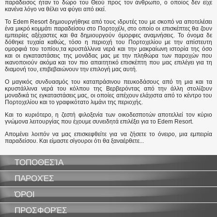
παράδεισος ήταν το δώρο του Θεού προς τον άνθρωπο, ο οποίος δεν είχε
κανένα λόγο να θέλει να φύγει από εκεί.
Το Edem Resort δημιουργήθηκε από τους ιδρυτές του με σκοπό να αποτελέσει
ένα μικρό κομμάτι παραδείσου στο Πορτοχέλι, στο οποίο οι επισκέπτες θα ζουν
εμπειρίες αξέχαστες και θα δημιουργούν όμορφες αναμνήσεις. Το όνομα δε
δόθηκε τυχαία καθώς, τόσο η περιοχή του Πορτοχελίου με την απίστευτη
ομορφιά του τοπίου,τα κρυστάλλινα νερά και την μακραίωνη ιστορία της όσο
και οι εγκαταστάσεις της μονάδας μας με την πληθώρα των παροχών που
ικανοποιούν ακόμα και τον πιο απαιτητικό επισκέπτη που μας επιλέγει για τη
διαμονή του, επιβεβαιώνουν την επιλογή μας αυτή.
Ο μαγικός συνδυασμός του καταπράσινου πευκοδάσους από τη μια και τα
κρυστάλλινα νερά του κόλπου της Βερβερόντας από την άλλη στολίζουν
μοναδικά τις εγκαταστάσεις μας, οι οποίες απέχουν ελάχιστα από το κέντρο του
Πορτοχελίου και το γραφικότατο λιμάνι της περιοχής.
Και το κυριότερο, η ζεστή φιλοξενία των οικοδεσποτών αποτελλεί τον κύριο
γνώμονα λειτουργίας που έχουμε συνειδητά επιλέξει για το Edem Resort.
Απομένει λοιπόν να μας επισκεφθείτε για να ζήσετε το όνειρο, μια εμπειρία
παραδείσου. Και είμαστε σίγουροι ότι θα ξαναέρθετε...
ΤΟΠΟΘΕΣΊΑ
ΠΑΡΟΧΈΣ
ΌΡΟΙ
ΠΡΟΣΦΟΡΈΣ