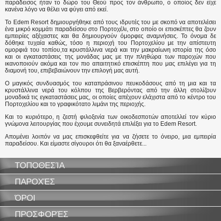
παράδεισος ήταν το δώρο του Θεού προς τον άνθρωπο, ο οποίος δεν είχε
κανένα λόγο να θέλει να φύγει από εκεί.
Το Edem Resort δημιουργήθηκε από τους ιδρυτές του με σκοπό να αποτελέσει
ένα μικρό κομμάτι παραδείσου στο Πορτοχέλι, στο οποίο οι επισκέπτες θα ζουν
εμπειρίες αξέχαστες και θα δημιουργούν όμορφες αναμνήσεις. Το όνομα δε
δόθηκε τυχαία καθώς, τόσο η περιοχή του Πορτοχελίου με την απίστευτη
ομορφιά του τοπίου,τα κρυστάλλινα νερά και την μακραίωνη ιστορία της όσο
και οι εγκαταστάσεις της μονάδας μας με την πληθώρα των παροχών που
ικανοποιούν ακόμα και τον πιο απαιτητικό επισκέπτη που μας επιλέγει για τη
διαμονή του, επιβεβαιώνουν την επιλογή μας αυτή.
Ο μαγικός συνδυασμός του καταπράσινου πευκοδάσους από τη μια και τα
κρυστάλλινα νερά του κόλπου της Βερβερόντας από την άλλη στολίζουν
μοναδικά τις εγκαταστάσεις μας, οι οποίες απέχουν ελάχιστα από το κέντρο του
Πορτοχελίου και το γραφικότατο λιμάνι της περιοχής.
Και το κυριότερο, η ζεστή φιλοξενία των οικοδεσποτών αποτελλεί τον κύριο
γνώμονα λειτουργίας που έχουμε συνειδητά επιλέξει για το Edem Resort.
Απομένει λοιπόν να μας επισκεφθείτε για να ζήσετε το όνειρο, μια εμπειρία
παραδείσου. Και είμαστε σίγουροι ότι θα ξαναέρθετε...
ΤΟΠΟΘΕΣΊΑ
ΠΑΡΟΧΈΣ
ΌΡΟΙ
ΠΡΟΣΦΟΡΈΣ